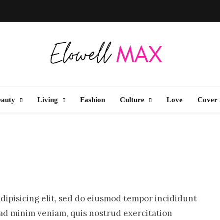
Elowell Max
e Nigerian Woman's Magazine For Beauty, Self-Care And Life Tips
eauty
Living
Fashion
Culture
Love
Cover 
dipisicing elit, sed do eiusmod tempor incididunt
 ad minim veniam, quis nostrud exercitation