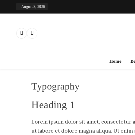
Skip
August 8, 2026
to
content
Th
Home
B
Typography
Heading 1
Lorem ipsum dolor sit amet, consectetur a
ut labore et dolore magna aliqua. Ut enim